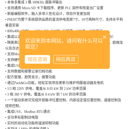
• 本体多集成 3 路 100KHz 速脉冲输出
• 支持通用 Micro SD 卡下载程序、更新 PLC 固件和恢复出厂设置
• 新版编程软件，融入多项人性化设计，项目开发更加效
• PM207为整个系统提供品质的直流供电宽屏7寸，10寸两种尺寸，支持水平和
垂直安装
• 800x400（7寸），1024x600（10寸）分辨率，64K色，LED背光
×
• 集成以太网口可与S7-200系列PLC以及Logo！进行通讯（多可连接4台）
欢迎来到本网站，请问有什么可以
• 隔离串口（RS422/485自适应切换），可连接西门子、三菱、施耐德、欧姆龙
帮您？
以及台达部分系列PLC
• 支持Modbus RTU协议
现在咨询
稍后再说
• 支持硬件实时时钟功能
• 集成USB2.0 host接口，可连接鼠标、键盘、Hub以及USB存储器
• 支持数据和报警记录归档功能
• 配方管理，趋势显示，报警功能
• 通过Pack&Go功能，轻松实现项目更新与维护伺服驱动器及电机
• 1/3 相 220V 供电，覆盖从 0.05 kW 到 2 kW 功率范围
• 3 相 380 V 供电，覆盖从 0.4 kW 到 7 kW 的功率范围
• 一个驱动系统可完成外部脉冲位置控制、内部设定值位置控制、速度控制及
扭矩控制，
• 集成USS、Modbus RTU通讯
• 全功率标配制动电阻
• 实时的自动化功能和谐波抑制功能