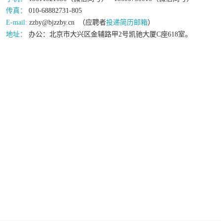
传真：
010-68882731-805
E-mail:
zzby@bjzzby.cn （应聘者
投递简历邮箱
）
地址：
办公：北京市大兴区金辅路甲2号凯驰大厦C座618室。