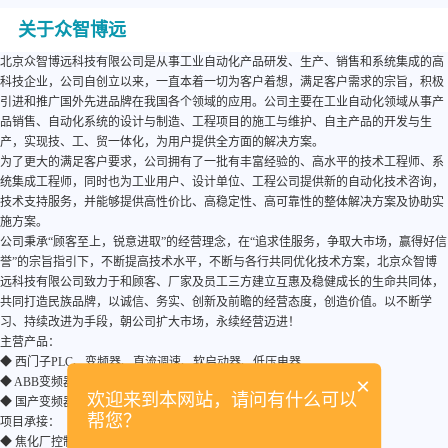
关于众智博远
北京众智博远科技有限公司是从事工业自动化产品研发、生产、销售和系统集成的高
科技企业，公司自创立以来，一直本着一切为客户着想，满足客户需求的宗旨，积极
引进和推广国外先进品牌在我国各个领域的应用。公司主要在工业自动化领域从事产
品销售、自动化系统的设计与制造、工程项目的施工与维护、自主产品的开发与生
产，实现技、工、贸一体化，为用户提供全方面的解决方案。
为了更大的满足客户要求，公司拥有了一批有丰富经验的、高水平的技术工程师、系
统集成工程师，同时也为工业用户、设计单位、工程公司提供新的自动化技术咨询，
技术支持服务，并能够提供高性价比、高稳定性、高可靠性的整体解决方案及协助实
施方案。
公司秉承“顾客至上，锐意进取”的经营理念，在“追求佳服务，争取大市场，赢得好信
誉”的宗旨指引下，不断提高技术水平，不断与各行共同优化技术方案，北京众智博
远科技有限公司致力于和顾客、厂家及员工三方建立互惠及稳健成长的生命共同体，
共同打造民族品牌，以诚信、务实、创新及前瞻的经营态度，创造价值。以不断学
习、持续改进为手段，朝公司扩大市场，永续经营迈进！
主营产品：
◆ 西门子PLC、变频器、直流调速、软启动器、低压电器
×
◆ ABB变频器、软启动器
欢迎来到本网站，请问有什么可以
◆ 国产变频器
帮您？
项目承接：
◆ 焦化厂控制系统 、钢厂控制系统、电厂辅机控制系统、水处理系统