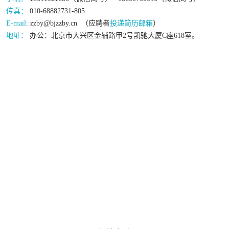
传真：
010-68882731-805
E-mail:
zzby@bjzzby.cn （应聘者
投递简历邮箱
）
地址：
办公：北京市大兴区金辅路甲2号凯驰大厦C座618室。