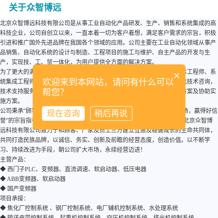
关于众智博远
北京众智博远科技有限公司是从事工业自动化产品研发、生产、销售和系统集成的高
科技企业，公司自创立以来，一直本着一切为客户着想，满足客户需求的宗旨，积极
引进和推广国外先进品牌在我国各个领域的应用。公司主要在工业自动化领域从事产
品销售、自动化系统的设计与制造、工程项目的施工与维护、自主产品的开发与生
产，实现技、工、贸一体化，为用户提供全方面的解决方案。
为了更大的满足客户要求，公司拥有了一批有丰富经验的、高水平的技术工程师、系
×
欢迎来到本网站，请问有什么可以
统集成工程师，同时也为工业用户、设计单位、工程公司提供新的自动化技术咨询，
帮您？
技术支持服务，并能够提供高性价比、高稳定性、高可靠性的整体解决方案及协助实
施方案。
公司秉承“顾客至上，锐意进取”的经营理念，在“追求佳服务，争取大市场，赢得好信
现在咨询
稍后再说
誉”的宗旨指引下，不断提高技术水平，不断与各行共同优化技术方案，北京众智博
远科技有限公司致力于和顾客、厂家及员工三方建立互惠及稳健成长的生命共同体，
共同打造民族品牌，以诚信、务实、创新及前瞻的经营态度，创造价值。以不断学
习、持续改进为手段，朝公司扩大市场，永续经营迈进！
主营产品：
◆ 西门子PLC、变频器、直流调速、软启动器、低压电器
◆ ABB变频器、软启动器
◆ 国产变频器
项目承接：
◆ 焦化厂控制系统 、钢厂控制系统、电厂辅机控制系统、水处理系统