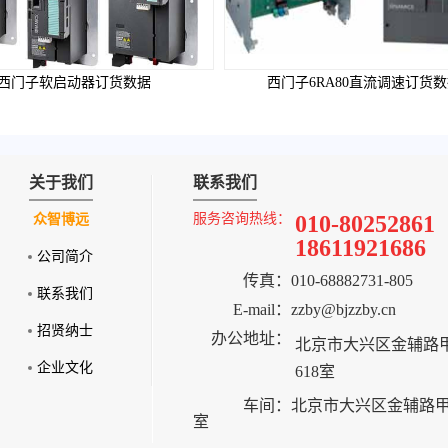
西门子软启动器订货数据
西门子6RA80直流调速订货
关于我们
联系我们
服务咨询热线：
010-80252861
众智博远
18611921686
公司简介
传真：
010-68882731-805
联系我们
E-mail：
zzby@bjzzby.cn
招贤纳士
办公地址：
北京市大兴区金辅路甲
企业文化
618室
车间：
北京市大兴区金辅路甲2
室