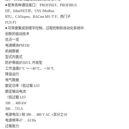
◾ 配有各种通信接口： PROFINET、PROFIBUS
DP、EtherNET/IP、USS /Modbus
RTU、CANopen、BACnet MS /T P、西门子
FLN P1
◾ 可简便集成到楼宇控制、过程控制和自动化系统中
创新的驱动技术
优点一览
电源模块PM330
机械数据
型式内置式
防护等级IP20/UL 开放型
工作温度0 ºC ～ +40 ºC， +50 ºC
降容运行
电气数据
额定功率（低过载 LO）
额定输出电流
（低过载 LO）
160 … 400 kW
300 …735 A
电源电压3 相 380 … 480 V AC ±百分之10
电源频率47 … 63 Hz
过载能力