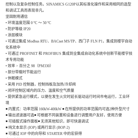
控制以及复杂控制任务。SINAMICS G120P以其标准化操作和采用相同的选型
和调试工具而表现非凡。
坚固耐用通信
• 环境温度范围 0 ºC ～ 50 ºC
• 防护等级 IP20
• 涂层模块
• 可通过集成 Modbus RTU、BACnet MS/TP、西门子 FLN P1，集
成到楼宇自动
化系统中
• 可通过 PROFINET 和 PROFIBUS 集成到全集成自动化系统中
创新节能楼宇技
术专用功能
• 效率 > 百分之 98（PM330）
• 部分带载时节能运行
• 休眠模式
• 采用 PID 控制器，控制挡板及加热/冷却阀
• 闭环控制区域内的压力、温度和空气质量
• 提供紧急运行模式，以便在发生火灾时延长驱动运行时间
市电运行，工业环
境
◾ 内置式：功率范围 160kW-400kW ◾ 在所提供的功率范围内可选2种外型尺寸
◾ 输出滤波器可选◾ 可根据不同装置和设备进行调整
用户友好，使用方便
◾ 可插拔式操作面板◾ 无须其他知识，即可快速调试
◾ 纯文本显示 (IOP) 或两行显示 (BOP-2)
◾ 可通过 IOP 中的向导和 STARTER 中的宏获得