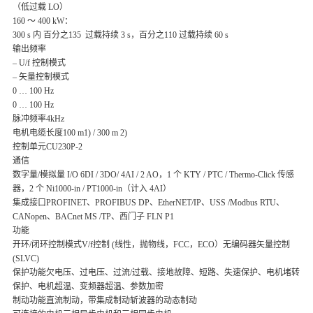
（低过载 LO）
160 ～ 400 kW：
300 s 内 百分之135 过载持续 3 s，百分之110 过载持续 60 s
输出频率
– U/f 控制模式
– 矢量控制模式
0 … 100 Hz
0 … 100 Hz
脉冲频率4kHz
电机电缆长度100 m1) / 300 m 2)
控制单元CU230P-2
通信
数字量/模拟量 I/O 6DI / 3DO/ 4AI / 2 AO，1 个 KTY / PTC / Thermo-Click 传感
器，2 个 Ni1000-in / PT1000-in（计入 4AI）
集成接口PROFINET、PROFIBUS DP、EtherNET/IP、USS /Modbus RTU、
CANopen、BACnet MS /TP、西门子 FLN P1
功能
开环/闭环控制模式V/f控制 (线性，抛物线，FCC，ECO）无编码器矢量控制
(SLVC)
保护功能欠电压、过电压、过流/过载、接地故障、短路、失速保护、电机堵转
保护、电机超温、变频器超温、参数加密
制动功能直流制动，带集成制动斩波器的动态制动