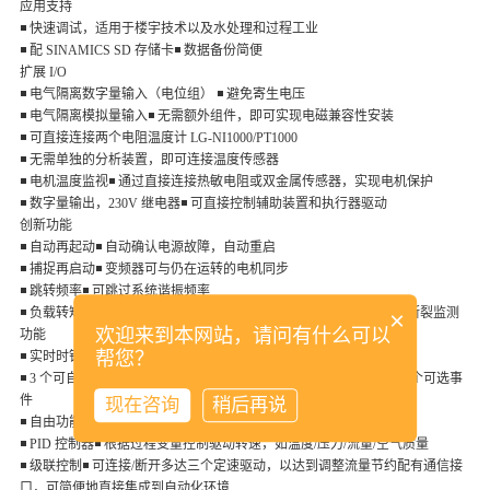
应用支持
◾ 快速调试，适用于楼宇技术以及水处理和过程工业
◾ 配 SINAMICS SD 存储卡◾ 数据备份简便
扩展 I/O
◾ 电气隔离数字量输入（电位组） ◾ 避免寄生电压
◾ 电气隔离模拟量输入◾ 无需额外组件，即可实现电磁兼容性安装
◾ 可直接连接两个电阻温度计 LG-NI1000/
PT1000
◾ 无需单独的分析装置，即可连接温度传感器
◾ 电机温度监视◾ 通过直接连接热敏电阻或双金属传感器，实现电机保护
◾ 数字量输出，230V 继电器◾ 可直接控制辅助装置和执行器驱动
创新功能
◾ 自动再起动◾ 自动确认电源故障，自动重启
◾ 捕捉再启动◾ 变频器可与仍在运转的电机同步
◾ 跳转频率◾ 可跳过系统谐振频率
◾ 负载转矩监测功能◾ 具有水泵缺水运行保护、堵转转子保护和皮带断裂监测
×
欢迎来到本网站，请问有什么可以
功能
帮您？
◾ 实时时钟◾ 故障及报警记录时间，缓存时间长达 5 天
◾ 3 个可自由编程的数字式定时器◾ 可作为星期/时/分的函数，控制三个可选事
件
现在咨询
稍后再说
◾ 自由功能块◾ 灵活使用集成功能，无需额外组件
◾ PID 控制器◾ 根据过程变量控制驱动转速，如温度/压力/流量/空气质量
◾ 级联控制◾ 可连接/断开多达三个定速驱动，以达到调整流量节约
配有通信接
口，可简便地直接集成到自动化环境