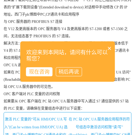
如果要下载到与之前在项目中所选 CP 不同的另一个 CP，则在已组态访问节点列
表的“扩展下载到设备”(Extended download to device) 对话框中手动修改 CP 的 IP
地址。西门子plc博图中PC,CP通讯卡和应用程序
与 OPC 服务器的 PROFIBUS S7 连接
在 V12 及更高版本的 OPC 服务器与 V4 及更高版本的 S7‑1200 或者 S7‑1500 之
间，无法组态基于 PROFIBUS 的 S7 连接。
解决方法：使用版本低于 V12 的 OPC 服务器/PC 应用程序，或者使用版本低于
×
V4 的 S7‑1200 或者 S7‑300 或 S7‑400 作为 S7 站。西门子plc博图中PC,CP通讯卡
欢迎来到本网站，请问有什么可以
和应用程序
帮您？
OPC UA 通信的 PLC 变量的可见性
现在咨询
稍后再说
如果在 PC 站和 S7 站之间进行 S7 通信时，在禁用选项“可从 HMI/OPC UA 访问”
(Reachability from HMI/OPC UA) 的情况下组态 PLC 变量，则此组态不会影响 PC
站 OPC UA 服务器中的可见性。
OPC 客户端对 PLC 变量的访问权限
如果要从 OPC 客户端在 PC 站 OPC UA 服务器中写入通过 S7 通信提供的 S7 站
的 PLC 变量，请确保在变量组态中进行以下设置：
激活 PLC 变量的“可从 HMI/OPC UA 写
在 PC 站 OPC UA 服务器应用程序的符
入”(Can be written from HMI/OPC UA) 选
号组态中激活访问权限“读/写”