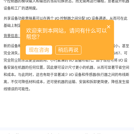
个控制器的模块输入和输出的当前切换状态，而无需再进行编程，显著提升机器
设备和工厂的透明度。
共享设备功能意味着可以在两个 I/O 控制器之间分配 I/O 设备通道，从而可在此
×
基础上制定更加灵活的自动化方案。
欢迎来到本网站，请问有什么可以
背景信息：
帮您？
新的设备和工厂采用分布式理念的趋势越来越显著。控制柜变得越来越小，甚至
现在咨询
稍后再说
完全消失，以前部署在控制柜中的 I/O 系统正逐渐被防护等级高达 IP65/67、可
完全防尘防水且更坚固耐用、小巧紧凑的 I/O 设备所取代。由于现在可将 I/O 设
备安装在机器的任何位置，因此便可设计尺寸更小的机器，从而可显著节省空间
和成本。与此同时，这也有助于显著减少 I/O 设备和传感器/执行器之间的布线距
离，不仅可降低材料成本，还可使机器的运输、安装和拆卸更简便，降低发生接
线错误的可能性。