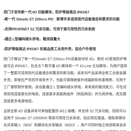
西门子发布新一代 I/O 功能模块，防护等级高达 IP65/67
•新一代 Simatic ET 200eco PN：新增许多适用现代设备理念和要求的功能
•支持PROFINET S2 冗余功能，可用于高可用性的冗余系统
•通过 L型编码插头供电，载流容量大
•防护等级高达 IP65/67 的高品质工业用外壳，适合户外使用
西门子推出了新一代Simatic ET 200eco PN设备级块状 I/O。新的 I/O家族防护等
级可达 IP65/67，包含五个数字量 I/O 模块和一个 IO-Link 主站模块，为用户提供
了一整套可适用现代设备理念和要求的新功能。该系列产品采用全新工业级金属
外壳，即使在严苛的环境条件下，也能可靠隔绝紫外线辐射和有害物质，可用于
工厂建筑物外使用。该设备通过 L 型编码插头供电，具有高的载流能力，可在应
用现场连接更长的电缆，连接更多高能耗组件（例如阀岛）并为其供电，而无需
连接更多电源电缆。
这款全新 I/O 设备具有可单独配置的 M12 插槽，并支持 S2 冗余功能，因而可以
适用于 Simatic S7-1500R/H 等高可用性冗余系统，如应用在隧道。借助其模块
化共享输入（MSI）和模块化共享输出（MSO），用户可同时独立地读取来自多