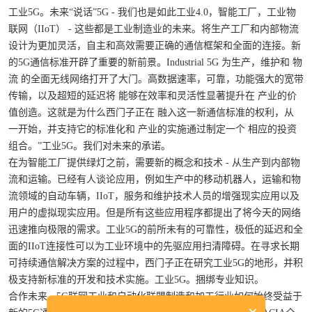
工业5G。未来“说话”5G - 我们也是如此工业4.0，智能工厂，工业物
联网（IIoT） - 这些都是工业制造业的未来。将生产工厂和内部物流
设计为更加灵活，自主和高效需要正确的通信框架和全面的连接。新
的5G通信标准开辟了重要的新前景。Industrial 5G 为生产，维护和 物
流 的全面无线网络打开了大门。高数据速率，可靠，功能强大的宽带
传输，以及超短的延迟将 能够在效率和灵活性显著提升在 产业的价
值创造。这就是为什么西门子正在 融入这一新通信标准的权利，从
一开始，并支持它的标准化和 产业的实施通过制定一个 相应的投资
组合。”工业5G。我们对未来的承诺。
在为智能工厂提供绿灯之前，需要新的概念和技术 - 从生产到内部物
流和运输。已经有人谈论应用，例如生产中的移动机器人，运输和物
流领域的自动车辆，IIoT，服务和维护技术人员的增强现实应用以及
用户的虚拟现实应用。但是所有这些应用程序都提出了将今天的网络
迅速推向极限的需求。工业5G的前所未有的可靠性，极低的延迟和全
面的IIoT连接性可以为工业环境中的先驱应用扫清障碍。在寻求长期
可持续通信解决方案的过程中，西门子正在研究工业5G的地形，并积
极支持新标准的开发和技术实施。工业5G。捆绑专业知识。
合作未来 - 5G联网工业和自动化联盟制造和加工行业如何始终受益于