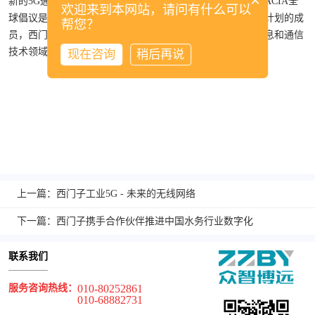
×
新的5G通信标准？5G需要什么才能满足行业的高要求？5G-ACIA全
欢迎来到本网站，请问有什么可以
球倡议是在2018年初建立的，并考虑到了这些挑战。作为该计划的成
帮您？
员，西门子正在与自动化和制造行业的其他知名公司以及信息和通信
技术领域的领先组织合作，指导行业的未来。
现在咨询
稍后再说
上一篇：西门子工业5G - 未来的无线网络
下一篇：西门子携手合作伙伴推进中国水务行业数字化
联系我们
服务咨询热线：
010-80252861
010-68882731