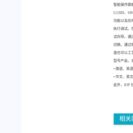
智能操作面板 
G120D、
功能以及应
执行调试。
试向导。通
切换。通过
值也可以工艺
型号产品，支
• 德语、
• 中文、英
此外，IOP 
相关