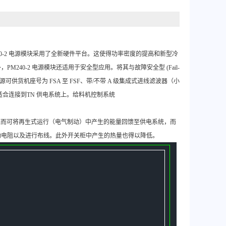
240-2 电源模块采用了全新硬件平台。这使得功率密度的提高和新型冷
40-2 电源模块还适用于安全型应用。将其与故障安全型 (Fail-
-2 电源可供货机座号为 FSA 至 FSF、带/不带 A 级集成式进线滤波器（小
-2 适合连接到TN 供电系统上。给料机控制系统
具备回馈能力，从而可将再生式运行（电气制动）中产生的能量回馈至供电系统，而
动电阻以及进行布线。此外开关柜中产生的热量也得以降低。