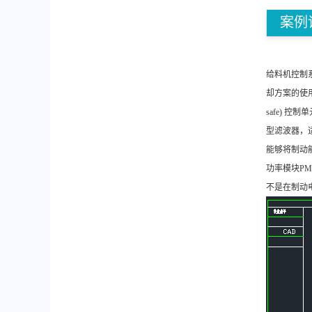
案例
给料机控制系
却方案的使用
safe) 控
型滤波器，适
能够将制动
功率模块PM
不是在制动