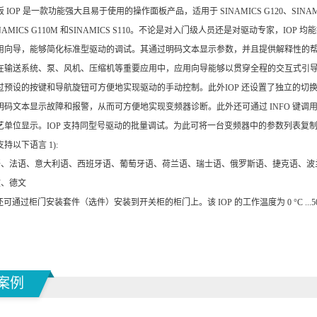
IOP 是一款功能强大且易于使用的操作面板产品，适用于 SINAMICS G120、SINAMICS G1
SINAMICS G110M 和SINAMICS S110。不论是对入门级人员还是对驱动专家
用向导，能够简化标准型驱动的调试。其通过明码文本显示参数，并且提供解释性的
在输送系统、泵、风机、压缩机等重要应用中，应用向导能够以贯穿全程的交互式引
过预设的按键和导航旋钮可方便地实现驱动的手动控制。此外IOP 还设置了独立的切
明码文本显示故障和报警，从而可方便地实现变频器诊断。此外还可通过 INFO 键
单位显示。IOP 支持同型号驱动的批量调试。为此可将一台变频器中的参数列表复制到
持以下语言 1):
英语、法语、意大利语、西班牙语、葡萄牙语、荷兰语、瑞士语、俄罗斯语、捷克语、
文、德文
还可通过柜门安装套件（选件）安装到开关柜的柜门上。该 IOP 的工作温度为 0 °C ...50
案例