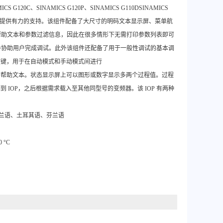
20C、SINAMICS G120P、SINAMICS G110DSINAMICS
，IOP 均能提供有力的支持。该组件配备了大尺寸的明码文本显示屏、菜单航
帮助文本和参数过滤信息，因此在很多情形下无需打印参数列表即可
导协助用户完成调试。此外该组件还配备了用于一般性调试的基本调
换键，用于在自动模式和手动模式间进行
调用帮助文本。状态显示屏上可以图形或数字显示多两个过程值。过程
 IOP，之后根据需求载入至其他同型号的变频器。该 IOP 有两种
波兰语、土耳其语、芬兰语
 °C