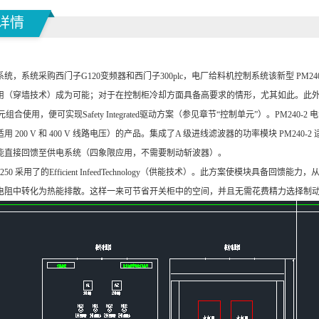
详情
统，系统采购西门子G120变频器和西门子300plc，电厂给料机控制系统该新型 PM
（穿墙技术）成为可能；对于在控制柜冷却方面具备高要求的情形，尤其如此。此外，PM2
制单元组合使用，便可实现Safety Integrated驱动方案（参见章节“控制单元”）。PM240
用 200 V 和 400 V 线路电压）的产品。集成了A 级进线滤波器的功率模块 PM240
能直接回馈至供电系统（四象限应用，不需要制动斩波器）。
250 采用了的Efficient InfeedTechnology（供能技术）。此方案使模块
电阻中转化为热能排散。这样一来可节省开关柜中的空间，并且无需花费精力选择制