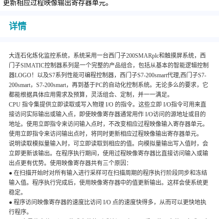
更新相应过程映像输出寄存器单元。
详情
大连石化炼化监控系统，系统采用一台西门子200SMARplc和触摸屏系统，西
门子SIMATIC控制器系列是一个完整的产品组合，包括从基本的智能逻辑控制
器LOGO！以及S7系列性能可编程控制器，西门子S7-200smart代理,西门子S7-
200smart，S7-200smart，再到基于PC的自动化控制系统。无论多么的要求，它
都能根据具体应用需求及预算，灵活组合、定制，并一一满足。
CPU 指令集提供立即读取或写入物理 I/O 的指令。这些立即 I/O指令可用来直
接访问实际输出或输入点，即使映像寄存器通常用作 I/O访问的源地址或目的
地址。使用立即指令来访问输入点时，不改变相应过程映像输入寄存器单元。
使用立即指令来访问输出点时，将同时更新相应过程映像输出寄存器单元。
说明读取模拟量输入时，可立即读取到相应的值。向模拟量输出写入值时，会
立即更新该输出。在程序执行期间，使用过程映像寄存器比直接访问输入或输
出点更有优势。使用映像寄存器共有三个原因：
● 在扫描开始时对所有输入进行采样可在扫描周期的程序执行阶段同步和冻结
输入值。程序执行完成后，使用映像寄存器中的值更新输出。这样会使系统更
稳定。
● 程序访问映像寄存器的速度比访问 I/O 点的速度快得多，从而可以更快地执
行程序。