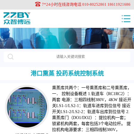
7*24小时在线咨询电话 010-80252861 18611921686
港口熏蒸 投药系统控制系统
熏蒸库共两个：一号熏蒸库和二号熏蒸库，
一． 控制设备概述 1.轨道车（RC1RC2）：
两套 电源：三相四线制380V，4KW 接近开
关LS1-1/LS2-1：轨道车进库到位信号 接近
开关LS1-2/LS2-2：轨道车出库到位信号 2.
熏蒸库门（DO1/DO2）：提拉机构一套；
锁紧机构两套，每套包括3个电动拉杆。 提
拉机构电源要求：三相四线制380V，