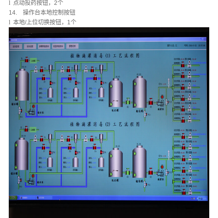
l
点动投药按钮，2个
14.
操作台本地控制按钮
l
本地/上位切换按钮，1个