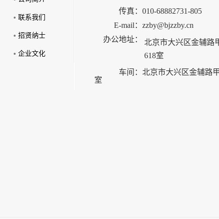
传真：
010-68882731-805
联系我们
E-mail：
zzby@bjzzby.cn
招贤纳士
办公地址：
北京市大兴区金辅路甲
企业文化
618室
车间：
北京市大兴区金辅路甲2
室