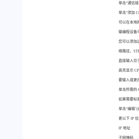
单击“通信接口”
单击“添加 C
可以在本地网络
输编程设备可
您可以添加这
络路径，STEP
直接输入位于
高亮显示 CP
要输入或更改
单击所需的 
如果需要标别要
单击“编辑”(
更以下 IP 
IP 地址
子网掩码