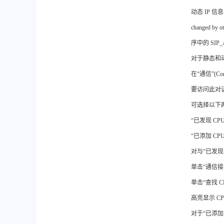
动态 IP 信息：
changed
序中的 SIP
对于静态和
在“通信”(C
要访问此对
可选择以下两
“已发现 CPU
“已添加 C
对与“已发现 
单击“通信接口”
单击“查找 C
高亮显示 CP
对于“已添加 