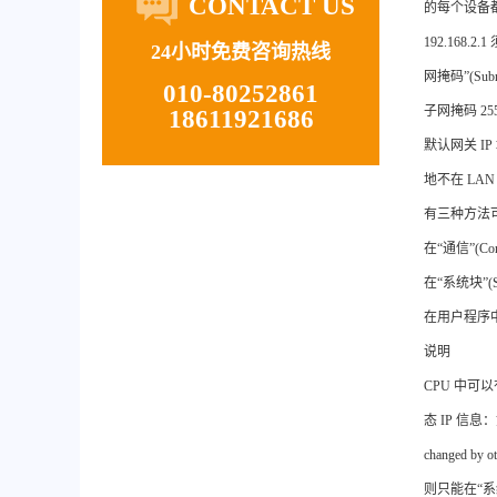
CONTACT US
的每个设备都是
192.168
24小时免费咨询热线
网掩码”(S
010-80252861
子网掩码 25
18611921686
默认网关 I
地不在 L
有三种方法可
在“通信”(Co
在“系统块”(S
在用户程序中组
说明
CPU 中可以
态 IP 信息：如
changed
则只能在“系统