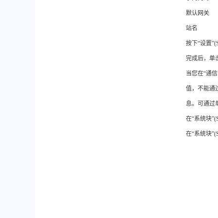
默认网关
站名
按下“设置”(
完成后，单击
当您在“通信”
值，不能通过其它方式
息。可通过单
在“系统块”(S
在“系统块”(